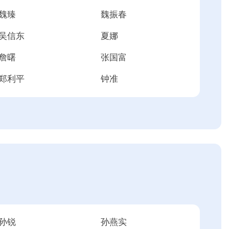
魏臻
魏振春
吴信东
夏娜
詹曙
张国富
郑利平
钟准
孙锐
孙燕实