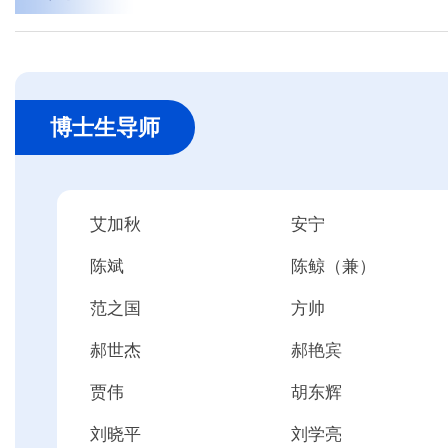
博士生导师
艾加秋
安宁
陈斌
陈鲸（兼）
范之国
方帅
郝世杰
郝艳宾
贾伟
胡东辉
刘晓平
刘学亮