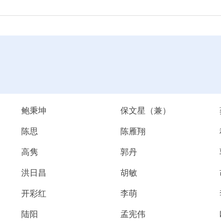
鲍秉坤
保文星（兼）
陈思
陈雁翔
高隽
郭丹
洪日昌
胡敏
开彩红
李萌
陆阳
孟宪伟