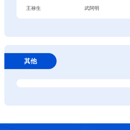
王禄生
武阿明
其他