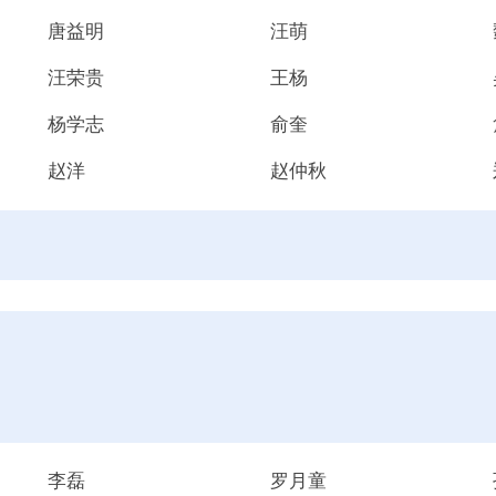
唐益明
汪萌
汪荣贵
王杨
杨学志
俞奎
赵洋
赵仲秋
李磊
罗月童