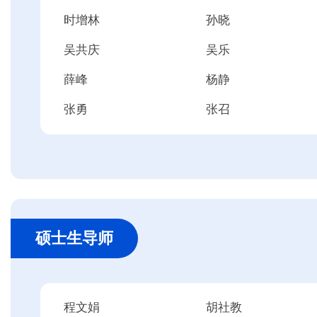
时增林
孙晓
吴共庆
吴乐
薛峰
杨静
张勇
张召
硕士生导师
程文娟
胡社教