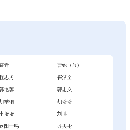
蔡青
曹锐（兼）
程志勇
崔洁全
郭艳蓉
郭忠义
胡学钢
胡珍珍
李培培
刘博
欧阳一鸣
齐美彬