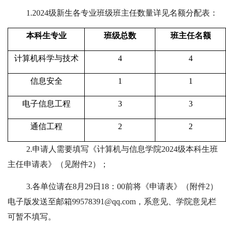
1.2024
级新生各专业班级班主任数量详见名额分配表：
本科生专业
班级总数
班主任名额
计算机科学与技术
4
4
信息安全
1
1
电子信息工程
3
3
通信工程
2
2
2.
申请人需要填写《计算机与信息学院
2024
级本科生班
主任申请表》（见附件
2
）；
3.
各单位请在
8
月
29
日
18
：
00
前将《申请表》（附件
2
）
电子版发送至邮箱
99578391@qq.com
，系意见、学院意见栏
可暂不填写。