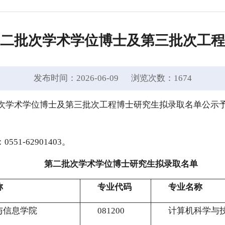
年第二批次学术学位博士及第三批次工
发布时间：2026-06-09
浏览次数：
1674
批次学术学位博士及第三批次工程博士研究生拟录取名单公示
-62901403。
第二批次学术学位博士研究生拟录取名单
称
专业代码
专业名称
与信息学院
081200
计算机科学与