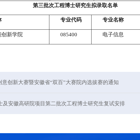
第三批次工程博士研究生拟录取名单
称
专业代码
专业名称
能创新学院
085400
电子信息
意创新大赛暨安徽省“双百”大赛院内选拔赛的通知
博士及安徽高研院项目第二批次工程博士研究生复试安排