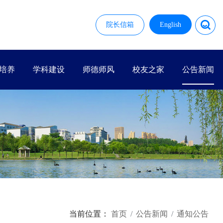
院长信箱
English
培养
学科建设
师德师风
校友之家
公告新闻
当前位置：
首页
公告新闻
通知公告