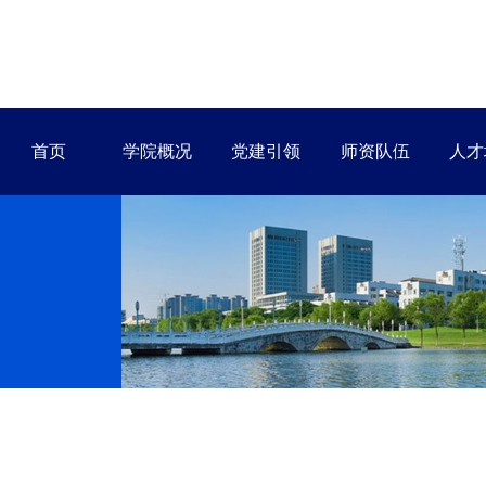
首页
学院概况
党建引领
师资队伍
人才