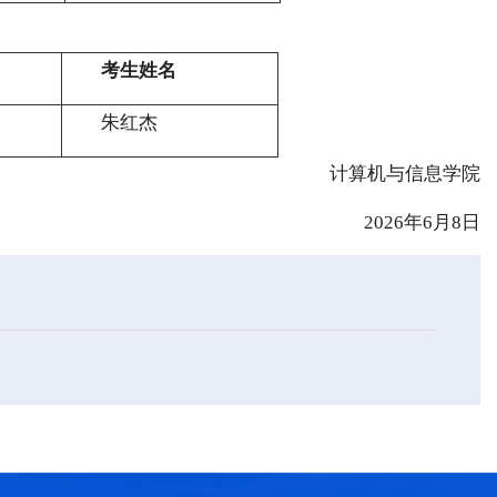
考生姓名
朱红杰
计算机与信息学院
2026年6月8日