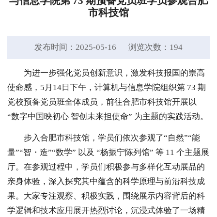
与信息学院第 73 期预备党员班学员参观合肥
市科技馆
发布时间：2025-05-16
浏览次数：
194
为进一步强化党员创新意识，激发科技报国的崇高
使命感，5月14日下午，计算机与信息学院组织第 73 期
党校预备党员班全体成员，前往合肥市科技馆开展以
“数字中国映初心 智创未来担使命” 为主题的实践活动。
步入合肥市科技馆，学员们依次参观了“自然”“能
量”“智・造”“数学” 以及 “杨振宁陈列馆” 等 11 个主题展
厅。在参观过程中，学员们积极参与多样化互动展品的
亲身体验，深入探究其中蕴含的科学原理与前沿科技成
果。大家专注观察、积极实践，围绕展示内容背后的科
学逻辑和技术应用展开热烈讨论，沉浸式体验了一场精