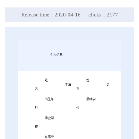
Release time：2020-04-16
clicks：
2177
个人信息
姓
性
李海
男
名
别
出生年
最终学
月
位
毕业学
校
从事专